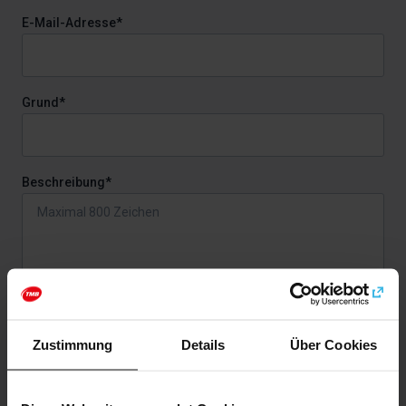
E-Mail-Adresse*
Grund*
Beschreibung*
verbleibende
800
Zeichen
Konsultieren Sie sich über die
Verarbeitung Ihrer
Zustimmung
Details
Über Cookies
personenbezogenen Daten
.