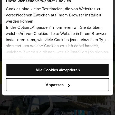
Diese Webseite verwendet Cookies
Cookies sind kleine Textdateien, die von Websites zu
verschiedenen Zwecken auf Ihrem Browser installiert
werden können.
In der Option „Anpassen“ informieren wir Sie darüber,
welche Art von Cookies diese Website in Ihrem Browser
installieren kann, wie viele Cookies jedes einzelnen Typs
sie setzt, um welche Cookies es sich dabei handelt,
welchem Zweck sie dienen, wer sie installiert (ob sie von
TMB selbst oder von Dritten stammen) und wie lange sie
auf dem Browser verbleiben.
Alle Cookies akzeptieren
Wenn im Cookie-Feld (0) angezeigt wird, bedeutet dies,
Barcelona Bus Turístic
dass keine Cookies dieses Typs gesetzt wurden.
Wenn Sie die Option „Alle Cookies akzeptieren“ wählen,
Anpassen
erlauben Sie die Installation all dieser Cookies in Ihrem
Browser.
Mit dem Auswahlfeld rechts neben den einzelnen Cookie-
Typen können Sie angeben, ob Sie die Installation dieser