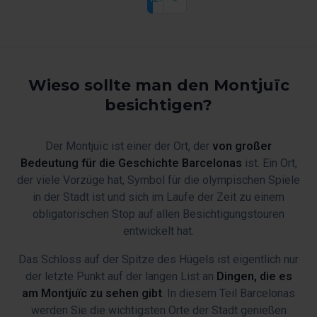
Current
Page
Next
Last
Seitennummerierung
page
page
page
Wieso sollte man den Montjuïc
besichtigen?
Der Montjuïc ist einer der Ort, der
von großer
Bedeutung für die Geschichte Barcelonas
ist. Ein Ort,
der viele Vorzüge hat, Symbol für die olympischen Spiele
in der Stadt ist und sich im Laufe der Zeit zu einem
obligatorischen Stop auf allen Besichtigungstouren
entwickelt hat.
Das Schloss auf der Spitze des Hügels ist eigentlich nur
der letzte Punkt auf der langen List an
Dingen, die es
am Montjuïc zu sehen gibt
. In diesem Teil Barcelonas
werden Sie die wichtigsten Orte der Stadt genießen