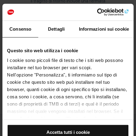
Il tragitto di ritorno include una fermata
facoltativa al belvedere de l’Alcalde e termina al
parco di Montjuïc.
Scopri di più sulle fermate nella pagina
Il
Consenso
Dettagli
Informazioni sui cookie
percorso della Teleferica
.
Come arrivare
Questo sito web utilizza i cookie
L’indirizzo della Teleferica di Montjuïc è
Avinguda de Miramar, 30, 08038 Barcellona.
I cookie sono piccoli file di testo che i siti web possono
Puoi raggiungerla con la Funicolare di Montjuïc,
installare nel tuo browser per vari scopi.
dalla fermata della metropolitana Paral·lel (L2 e
Nell'opzione "Personalizza", ti informiamo sul tipo di
L3) o con gli autobus 55 e 150.
cookie che questo sito web può installare nel tuo
Scopri di più nella pagina
Come arrivare
.
browser, quanti cookie di ogni specifico tipo si installano,
cosa sono i cookie, a cosa servono, chi li installa (se
sono di proprietà di TMB o di terzi) e qual è il periodo
massimo nel quale vengono installati nel browser. Se il
pannello dei cookie mostra (0), significa che non si
installa alcun cookie di questo tipo.
Accetta tutti i cookie
Se scegli l'opzione "Accetta tutti i cookie", consenti
Tutto su Barcellona