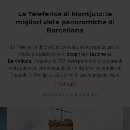
La Teleferica di Montjuïc: le
migliori viste panoramiche di
Barcellona
La Teleferica di Montjuïc continua ad essere da anni il
modo più particolare di
scoprire il fascino di
Barcellona
. Il tragitto di 750 metri permette di godere di
viste panoramiche ineguagliabili e il percorso termina al
Castello di Montjuïc, sulla cima di una montagna che è
storia viva della città. Goditi come non mai dei simboli più
Vedi di più
emblematici di Barcellona, come la Sagrada Familia, il
Cosa vedere nel Montjuïc
Camp Nou o la Fuente Mágica di Montjuïc. Avrai
Barcellona ai tuoi piedi!