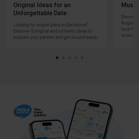
Original Ideas for an
Must-
Unforgettable Date
Discover 
August 20
Looking for couple plans in Barcelona?
local fes
Discover 5 original and romantic ideas to
cinema, 
surprise your partner and get around easily…