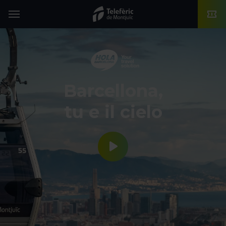
TMB-OCI
Menu
Barcellona,
tu e il cielo