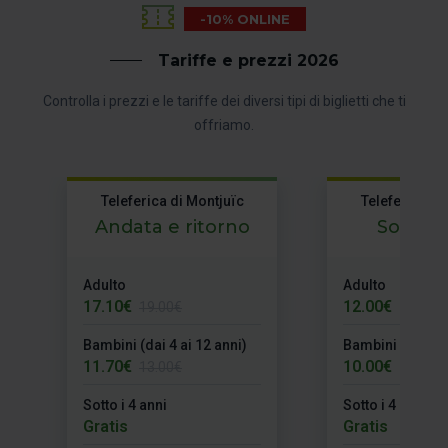
-10% ONLINE
Tariffe e prezzi 2026
Controlla i prezzi e le tariffe dei diversi tipi di biglietti che ti
offriamo.
Teleferica di Montjuïc
Teleferica di
Andata e ritorno
Solo an
Adulto
Adulto
17.10€
12.00€
19.00€
Bambini (dai 4 ai 12 anni)
Bambini (dai 4 a
11.70€
10.00€
13.00€
Sotto i 4 anni
Sotto i 4 anni
Gratis
Gratis