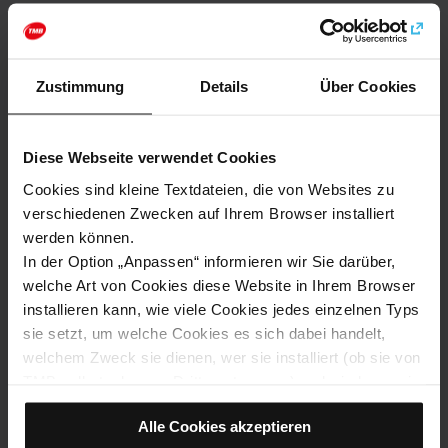
Ausstellungsstücken von Picasso werfen wollen.
Zustimmung
Details
Über Cookies
Webseite
http://www.fundaciofrandaurel.com
Diese Webseite verwendet Cookies
Wie kommt man zu: Fundació Fran Daurel
Cookies sind kleine Textdateien, die von Websites zu
verschiedenen Zwecken auf Ihrem Browser installiert
Adresse
werden können.
Av. de Francesc Ferrer i Guàrdia, 0, 08001 Barcelona
In der Option „Anpassen“ informieren wir Sie darüber,
welche Art von Cookies diese Website in Ihrem Browser
installieren kann, wie viele Cookies jedes einzelnen Typs
sie setzt, um welche Cookies es sich dabei handelt,
welchem Zweck sie dienen, wer sie installiert (ob sie von
TMB selbst oder von Dritten stammen) und wie lange sie
auf dem Browser verbleiben.
Alle Cookies akzeptieren
Wenn im Cookie-Feld (0) angezeigt wird, bedeutet dies,