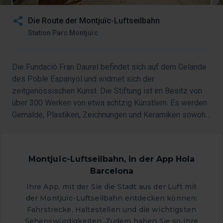
Die Route der Montjuïc-Luftseilbahn
Station Parc Montjuïc
Die Fundació Fran Daurel befindet sich auf dem Gelände
des Poble Espanyol und widmet sich der
zeitgenössischen Kunst. Die Stiftung ist im Besitz von
über 300 Werken von etwa achtzig Künstlern. Es werden
Gemälde, Plastiken, Zeichnungen und Keramiken sowohl
figurativer als auch abstrakter Kunst ausgestellt. Darunter
befinden sich Werke aus dem Informel,
Expressionismus, Surrealismus, Hyperrealismus und der
Montjuïc-Luftseilbahn, in der App Hola
Konzeptkunst.
Barcelona
Ihre App, mit der Sie die Stadt aus der Luft mit
der Montjuïc-Luftseilbahn entdecken können:
Fahrstrecke, Haltestellen und die wichtigsten
Sehenswürdigkeiten. Zudem haben Sie so Ihre