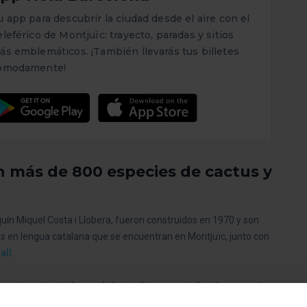
u app para descubrir la ciudad desde el aire con el
eleférico de Montjuïc: trayecto, paradas y sitios
ás emblemáticos. ¡También llevarás tus billetes
ómodamente!
 más de 800 especies de cactus y
quín Miquel Costa i Llobera, fueron construidos en 1970 y son
as en lengua catalana que se encuentran en Montjuïc, junto con
all
.
ecies, se trata de uno de los jardines especializados en cactus
osible, en gran parte, gracias al microclima existente en esta