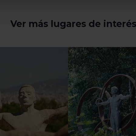
mprescindibles para el funcionamiento de la web y, por tanto, si
des consultar nuestra
Política de cookies
.
avegación en esta web, podrás modificar tu selección de cooki
Ver más lugares de interé
ntrarás en el menú de la parte inferior de la web.