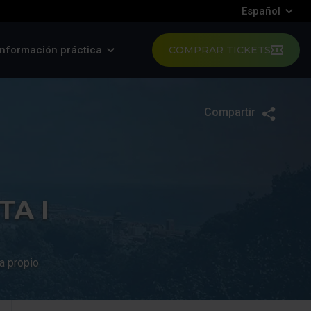
Español
Información práctica
COMPRAR TICKETS
Compartir
Twitte
F
TA I
a propio