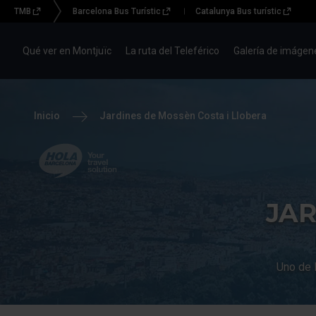
TMB
Barcelona Bus Turístic
Catalunya Bus turístic
Menu
topbar
Qué ver en Montjuïc
La ruta del Teleférico
Galería de imágen
(TM)
Inicio
Jardines de Mossèn Costa i Llobera
Hola Barcelona, your
travel solution
JAR
Uno de 