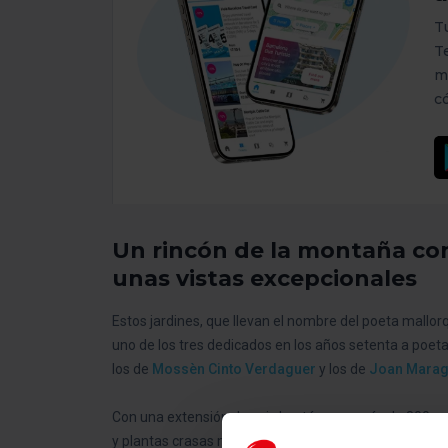
T
T
m
c
Un rincón de la montaña con
unas vistas excepcionales
Estos jardines, que llevan el nombre del poeta mallor
uno de los tres dedicados en los años setenta a poet
los de
Mossèn Cinto Verdaguer
y los de
Joan Marag
Con una extensión de seis hectáreas y más de 800 esp
y plantas crasas más importantes de Europa. Esto es p