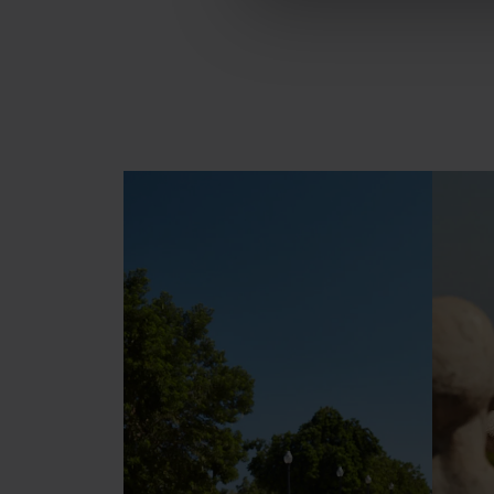
Las cookies necesarias son i
empezar a navegar. Solo pue
En cualquier momento de la n
“Gestor de cookies”, que enco