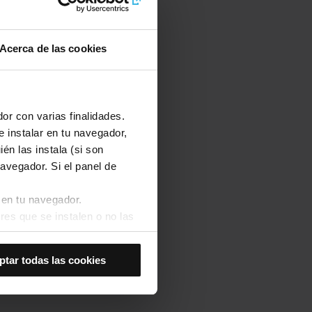
Acerca de las cookies
or con varias finalidades.
e instalar en tu navegador,
én las instala (si son
avegador. Si el panel de
 en tu navegador.
res que se instalen o no las
Así se instalarán solo las
ptar todas las cookies
las cookies de
joran tu experiencia de