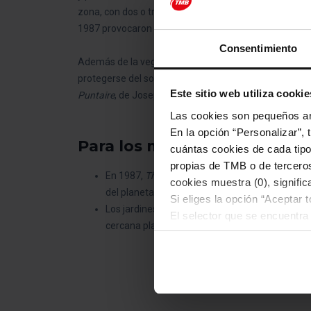
zona, con dos o tres grados más que la temperatura m
1987 provocaron la muerte de muchas plantas y much
Consentimiento
Además de la vegetación, en los jardines encontrará
protegerse del sol que alcanza casi todos los rincone
Este sitio web utiliza cookie
Puntaire
, de Josep Viladomat, situada en una parte 
Las cookies son pequeños arc
En la opción “Personalizar”, 
Para los más curiosos
cuántas cookies de cada tipol
propias de TMB o de terceros
En 1987,
The New York Times
incluyó los Jardin
cookies muestra (0), signific
del planeta.
Si eliges la opción “Aceptar 
Los jardines ofrecen excelentes vistas sobre el
El selector que se encuentra 
cercana plaza de la Armada, desde donde disfr
cookies de esa clase.
Una vez que hayas marcado tu
cookies de la tipología que 
personalización, porque perm
usuario.