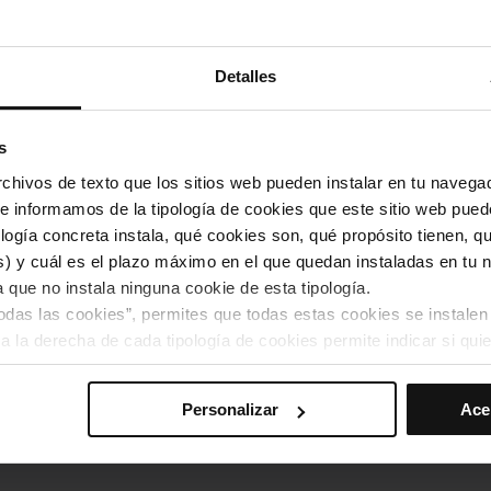
edia de la ciudad. Aun así, las heladas de los años 1985 y
as especies tuvieron que ser replantadas.
Detalles
s varios elementos decorativos, como una pérgola que ayuda a
s del parque, o diversas esculturas, entre las que destaca
La
s
de la montaña con buenas vistas y bancos para sentarse.
hivos de texto que los sitios web pueden instalar en tu navegad
te informamos de la tipología de cookies que este sitio web pued
ogía concreta instala, qué cookies son, qué propósito tienen, qui
) y cuál es el plazo máximo en el que quedan instaladas en tu n
es de Costa i Llobera en su lista de los 10 jardines más bonitos
a que no instala ninguna cookie de esta tipología.
todas las cookies”, permites que todas estas cookies se instalen
 litoral barcelonés, pero también puedes acercarte hasta la
a la derecha de cada tipología de cookies permite indicar si quie
utarás de una magnífica panorámica de la ciudad.
s preferencias, debes hacer clic en “Seleccionar y configurar”. 
Personalizar
Ace
hayas seleccionado previamente. Te sugerimos que selecciones 
iten recordar tus opciones de navegación (como el idioma) y me