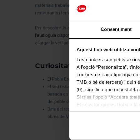
materials treballen davant dels visitants, mantenint v
restaurants i terrasses, i amb una àmplia programació 
Per descobrir-lo amb calma, es pot optar per una
visi
Consentiment
l'audioguia disponible a l'entrada
. El recinte també of
allargar la vetllada.
Aquest lloc web utilitza coo
Les cookies són petits arxius
Curiositats sobre el Poble E
A l’opció “Personalitza”, t’i
cookies de cada tipologia conc
El Poble Espanyol ocupa 49.000 m² i conté 117 ed
TMB o bé de tercers) i quin 
El seu realisme arquitectònic l'ha convertit en
(0), significa que no instal·l
basada en la novel·la de Patrick Süskind, es va 
Si tries l’opció “Accepta tot
del poble de Grasse.
El selector que es troba a la 
Dins del recinte hi trobareu també el Museu Fra
d’aquella classe.
obres de Miró, Dalí i Picasso.
Un cop hagis marcat les teves
cookies de la tipologia que h
perquè permeten recordar les 