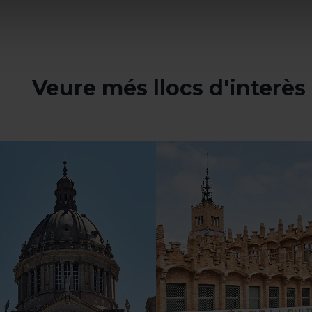
mprescindibles per al funcionament del web i, per tant, si no l
s pots consultar la nostra
Política de cookies
.
vegació en aquest web, pots modificar la teva selecció de cooki
menú de la part inferior del web.
Veure més llocs d'interès