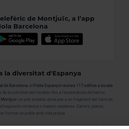
elefèric de Montjuïc, a l’app
ola Barcelona
a la diversitat d'Espanya
al de Barcelona
, el
Poble Espanyol reuneix 117 edificis a escala
s de la sobrietat del romànic fins a l'exuberància del barroc.
 Montjuïc
: un pati andalús dona pas a un fragment del Camí de
d'inspiració romànica o masies catalanes. Carrers, places,
 per formar un poble amb vida pròpia.
artesans i artesanes del vidre, el cuir, la ceràmica i molts altres