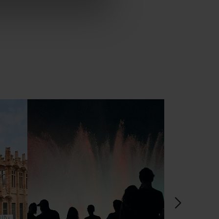
es acceptes, no pots
es anant a l’opció “Gestor