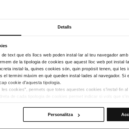
ius oficis tradicionals. L'oferta es completa amb bars,
de concerts, exposicions i activitats familiars durant tot l'any.
ta guiada amb aperitiu inclòs
, o fer-ho pel propi compte amb
Detalls
ereix locals d'oci nocturn, un teatre i espectacles de flamenc per
kies
 de text que els llocs web poden instal·lar al teu navegador amb d
spanyol
nformem de la tipologia de cookies que aquest lloc web pot instal·
reta instal·la, quines cookies són, quin propòsit tenen, qui les i
ificis a escala real.
és el termini màxim en què queden instal·lades al navegador. Si 
 escenari de cinema: l'escena final de El perfum (Tom Tykwer),
a cap cookie d’aquesta tipologia.
rodar al Poble Espanyol, que en la pel·lícula fa de plaça major
es les cookies”, permets que totes aquestes cookies s’instal·lin a
dreta de cada tipologia de cookies permet indicar si vols que s’in
n Daurel, amb una col·lecció d'art contemporani que inclou
 preferències, has de fer clic sobre “Selecciona i configura”. Aix
Personalitza
Acc
agis seleccionat prèviament. Et suggerim que seleccionis les coo
teves opcions de navegació (com ara l’idioma) i milloren la teva