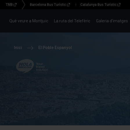
TMB
Barcelona Bus Turístic
Catalunya Bus Turístic
Menu
topbar
Què veure a Montjuïc
La ruta del Telefèric
Galeria d'imatges
(TM)
Inici
El Poble Espanyol
Hola Barcelona, your
travel solution