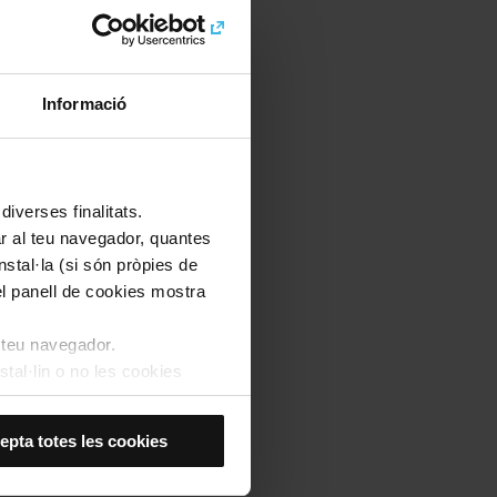
Informació
iverses finalitats.
lar al teu navegador, quantes
nstal·la (si són pròpies de
el panell de cookies mostra
l teu navegador.
stal·lin o no les cookies
í, s’instal·laran només les
epta totes les cookies
kies de personalització,
 experiència d’usuari.