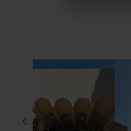
Les cookies necessàries són i
començar a navegar-hi. Nomé
En qualsevol moment de la na
de cookies”, que trobaràs al 