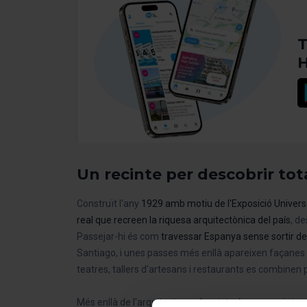
T
H
Un recinte per descobrir tot
Construït l'any
1929 amb motiu de l'Exposició Univers
real que recreen la riquesa arquitectònica del país
, de
Passejar-hi és com
travessar Espanya sense sortir de
Santiago, i unes passes més enllà apareixen façanes 
teatres, tallers d'artesans i restaurants es combinen
Més enllà de l'arquitectura, el recinte és un espai viu: 