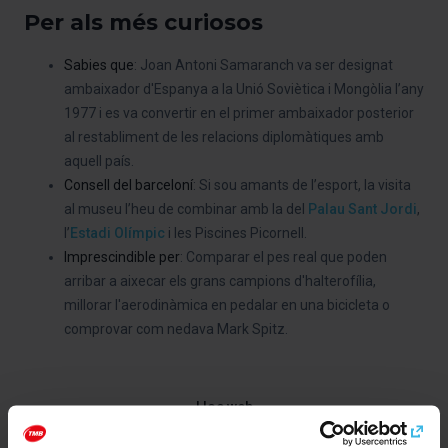
Per als més curiosos
Sabies que
: Joan Antoni Samaranch va ser designat
ambaixador d'Espanya a la Unió Soviètica i Mongòlia l’any
1977 i es va convertir en el primer ambaixador posterior
al restabliment de les relacions diplomàtiques amb
aquell país.
Consell del barceloní
: Si sou amants de l’esport, la visita
al museu l’heu de combinar amb la del
Palau Sant Jordi
,
l’
Estadi Olímpic
i les Piscines Picornell.
Imprescindible
per
: Comparar el pes real que poden
arribar a aixecar els grans campions d'halterofília,
millorar l'aerodinàmica en pedalar en una bicicleta o
comprovar com nedava Mark Spitz.
Lloc web
http://www.museuolimpicbcn.cat