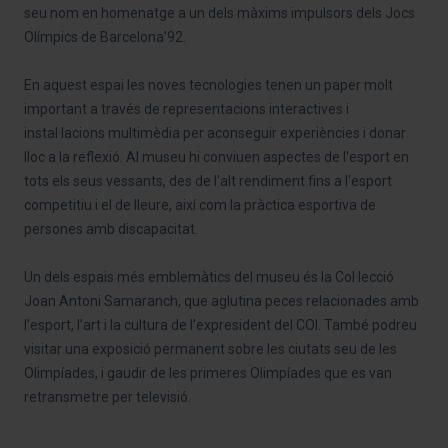
seu nom en homenatge a un dels màxims impulsors dels Jocs
Olímpics de Barcelona’92.
En aquest espai les noves tecnologies tenen un paper molt
important a través de representacions interactives i
instal·lacions multimèdia per aconseguir experiències i donar
lloc a la reflexió. Al museu hi conviuen aspectes de l'esport en
tots els seus vessants, des de l'alt rendiment fins a l'esport
competitiu i el de lleure, així com la pràctica esportiva de
persones amb discapacitat.
Un dels espais més emblemàtics del museu és la Col·lecció
Joan Antoni Samaranch, que aglutina peces relacionades amb
l’esport, l’art i la cultura de l’expresident del COI. També podreu
visitar una exposició permanent sobre les ciutats seu de les
Olimpíades, i gaudir de les primeres Olimpíades que es van
retransmetre per televisió.