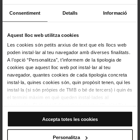
Consentiment
Detalls
Informació
Com arribar a: Museu Olímpic i de l'Esport Joan
Antoni Samaranch
Aquest lloc web utilitza cookies
Adreça
Les cookies són petits arxius de text que els llocs web
Passeig de Santa Madrona, 39 - 41, 08038 Barcelona
poden instal·lar al teu navegador amb diverses finalitats.
A l’opció “Personalitza”, t’informem de la tipologia de
cookies que aquest lloc web pot instal·lar al teu
navegador, quantes cookies de cada tipologia concreta
instal·la, quines cookies són, quin propòsit tenen, qui les
instal·la (si són pròpies de TMB o bé de tercers) i quin és
el termini màxim en què queden instal·lades al
navegador. Si el panell de cookies mostra (0), significa
que no instal·la cap cookie d’aquesta tipologia.
Veure el mapa
Accepta totes les cookies
Si tries l’opció “Accepta totes les cookies”, permets que
totes aquestes cookies s’instal·lin al teu navegador.
El selector que es troba a la dreta de cada tipologia de
Personalitza
10% de descompte en la teva compra online